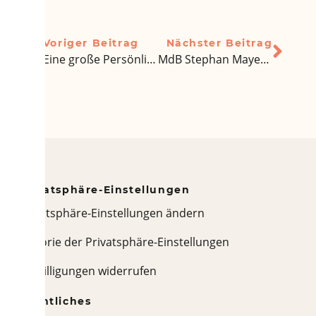
Voriger Beitrag
Nächster Beitrag
Eine große Persönlichkeit des VDLiA ist von uns gegangen
MdB Stephan Mayer (CSU) sagt Unterstützung für die deutschen Auslandslehrkräfte zu – von Dr. Thomas Lother
Privatsphäre-Einstellungen
Privatsphäre-Einstellungen ändern
Historie der Privatsphäre-Einstellungen
Einwilligungen widerrufen
Rechtliches