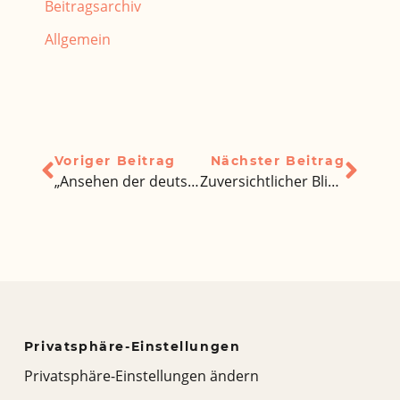
Beitragsarchiv
Allgemein
Voriger Beitrag
Nächster Beitrag
„Ansehen der deutschen Bildung in Ägypten ist sehr groß“
Zuversichtlicher Blick in die Zukunft für die Deutschen Auslandsschulen – von Dr. Thomas Lother
Privatsphäre-Einstellungen
Privatsphäre-Einstellungen ändern