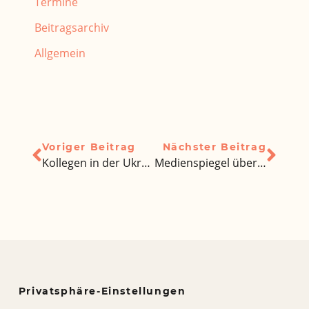
Termine
Beitragsarchiv
Allgemein
Voriger Beitrag
Nächster Beitrag
Kollegen in der Ukraine: „Bisher ein Tag Schule ausgefallen – am Tag des Kriegsbeginns“
Medienspiegel über die Hauptversammlung unseres Verbandes
Privatsphäre-Einstellungen